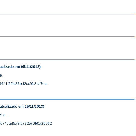
ualizado em 05/11/2013)
e.
e9641f2f4c83ed2cc9fc8cc7ee
atualizado em 25/11/2013)
FS-e.
d0e747ad5a8fa7325c0b0a25062