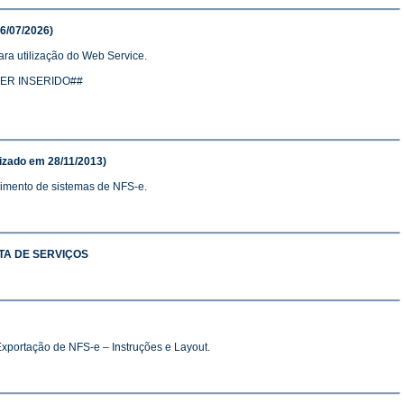
6/07/2026)
ara utilização do Web Service.
 SER INSERIDO##
izado em 28/11/2013)
vimento de sistemas de NFS-e.
TA DE SERVIÇOS
xportação de NFS-e – Instruções e Layout.